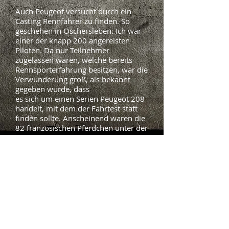
Auch Peugeot versucht durch ein
Casting Rennfahrer zu finden. So
geschehen in Oschersleben. Ich war
einer der knapp 200 angereisten
Piloten. Da nur Teilnehmer
zugelassen waren, welche bereits
Rennsporterfahrung besitzen, war die
Verwunderung groß, als bekannt
gegeben wurde, dass
es sich um einen Serien Peugeot 208
handelt, mit dem der Fahrtest statt
finden sollte. Anscheinend waren die
82 französischen Pferdchen unter der
Haube eine Nummer zu groß für
mich. Am Ende reichte es zu einem
guten 7. Platz. Leider sind nur 5
Piloten in die nächste Runde
gekommen. Sie treffen nun in
Frankreich auf die jeweils 5 besten
Fahrer aus 7 anderen europäischen
Ländern.
Zurück zur Newsübersicht