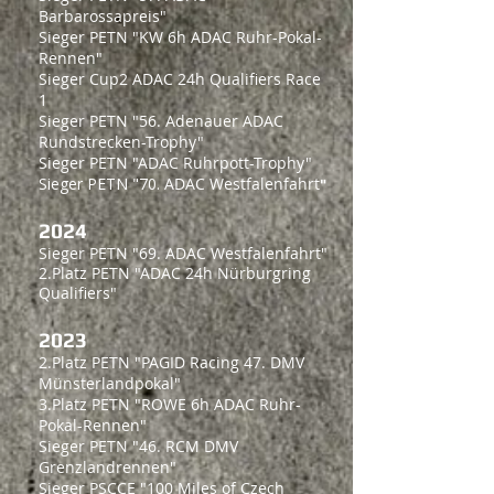
Barbarossapreis"
Sieger PETN "
KW 6h ADAC Ruhr-Pokal-
Rennen
"
Sieger Cup2 ADAC 24h Qualifiers Race
1
Sieger PETN "56. Adenauer ADAC
Rundstrecken-Trophy"
Sieger PETN "ADAC Ruhrpott-Trophy"
Sieger PETN "
70. A
DAC Westfalenfahrt
"
2024
Sieger PETN "69. ADAC Westfalenfahrt"
2.Platz PETN "ADAC 24h Nürburgring
Qualifiers"
2
023
2.Platz PETN "PAGID Racing 47. DMV
Münsterlandpokal"
3.Platz PETN "
ROWE 6h ADAC Ruhr-
Pokal-Rennen"
Sieger PETN "46. RCM DMV
Grenzlandrennen"
Sieger PSCCE "100 Miles of Czech