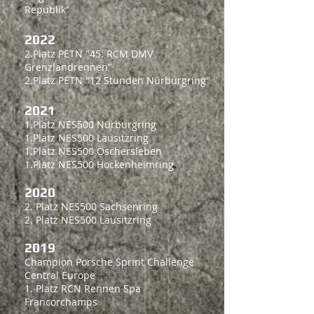
Republik"
2022
2.Platz PETN "45. RCM
DMV
Grenzlandrennen"
2.Platz PETN
"12 Stunden Nürburgring"
2021
1.Platz NES500 Nürburgring
1.Platz NES500 Lausitzring
1.Pl
atz NES500 Oschersleben
1.Platz NES500 Hockenheimring
2020
2. Platz NES500 Sachsenring
2. Platz NES500 Lausitzring
2019
Champion Porsche Sprint Challenge
Central Europe
1. Platz RCN Rennen Spa
Francorchamps