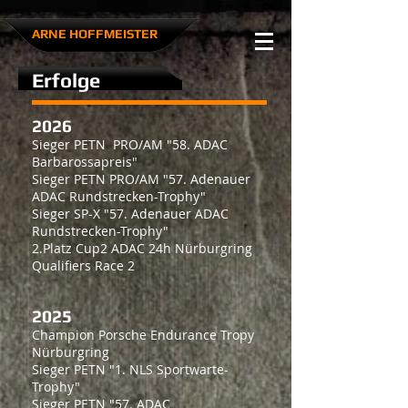
ARNE HOFFMEISTER​
Erfolge
2026
Sieger PETN PRO/AM "58. ADAC
Barbarossapreis"
Sieger PETN PRO/AM "57. Adenauer
ADAC Rundstrecken-Trophy"
Sieger SP-X "
57. Adenauer ADAC
Rundstrecken-Trophy
"
2.Platz Cup2 ADAC 24h Nürburgring
Qualifiers Race 2
2025
Champion Porsche Endurance Tropy
Nürburgring
Sieger PETN "1. NLS Sportwarte-
Trophy"
Sieger PETN "57. ADAC