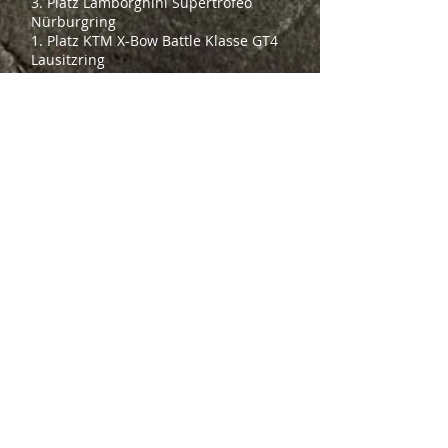
3. Platz Lamborghini Supertrofeo
Nürburgring
1. Platz KTM X-Bow Battle Klasse GT4
Lausitzring
2015
8x 1. Platz Toyota TMG GT86 Cup
Meister Toyota
TMG GT86 Cu
p 2015
Schnellste Rennru
nde GT86 C
up 2015
2014
4x 1. Platz Toyota TMG GT86 Cup
Meister Toyota TMG GT86 Cup 2014
Schnellste Rennrunde GT86 Cup 2014
2013
4x 1. Platz Toyota TMG GT86 Cup
3. Platz Toyota TMG GT86 Cup 2013
Schnellste Rennrunde GT86 Cup 2013
2012
1. Platz VLN Klasse SP6 43. Adenauer
ADAC Rundstrecken-Tophy
1. Platz VLN Klasse SP6 52. ADAC