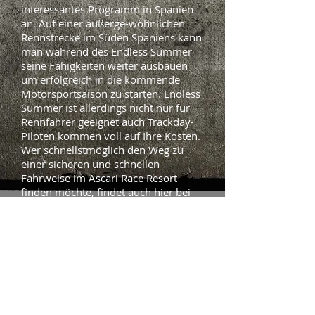
interessantes Programm in Spanien
an. Auf einer außerge-wöhnlichen
Rennstrecke im Süden Spaniens kann
man während des Endless Summer
seine Fähigkeiten weiter ausbauen
um erfolgreich in die kommende
Motorsportsaison zu starten. Endless
Summer ist allerdings nicht nur für
Rennfahrer geeignet auch Trackday-
Piloten kommen voll auf Ihre Kosten.
Wer schnellstmöglich den Weg zu
einer sicheren und schnellen
Fahrweise im Ascari Race Resort
finden möchte, findet auch hier bei
gedlich.com den richtigen Partner.
Gerne bin ich Ihr Coach und
unterstütze Sie dabei Ihre
persönlichen Ziele zu erreichen.
Zurück zur Newsübersicht
Endless Summer by gedlich.com