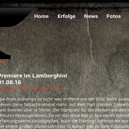
Home
Erfolge
News
Fotos
Premiere im Lambo
01.08.16
ie Super Trofeo gastierte in Spa
pa-Francorchamps ist nicht weit entfernt von der Eifel. Nicht zule
ewies diese Tatsache einmal mehr. Auf dem Plan standen 2 jeweils
wei Rennen über je 55min. Der Startplatz für die Rennen wurden i
inuten herausgefahren. Da wir das erste Mal in Spa waren konnten
rfahrungswerte zurückgreifen. Auch die Trainings konnten wir nu
er enorm großen Starterzahl (fast 50 Autos!) gab es viele Rotphase