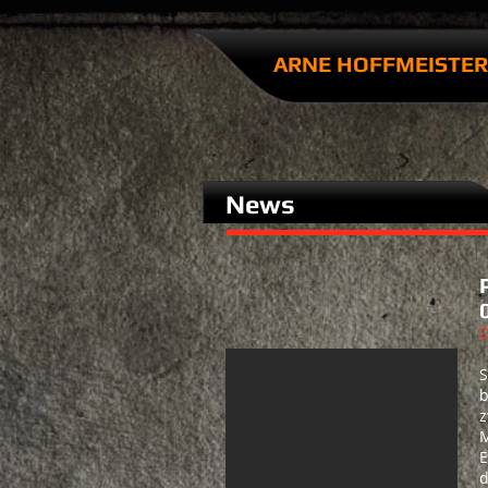
ARNE HOFFMEISTER​
News
D
S
b
z
M
E
d