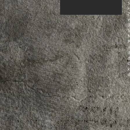
s
H
Z
w
3
S
N
P
a
d
d
G
k
d