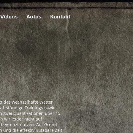
Videos
Autos
Kontakt
rghini
tzt das wechselhafte Wetter
 1-stündige Trainings sowie
n zwei Qualifikationen über 15
 wir leider nicht auf
r begrenzt nutzen. Auf Grund
n und die effektiv nutzbare Zeit