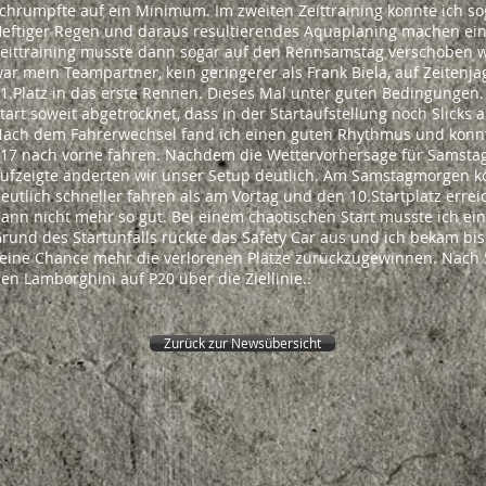
chrumpfte auf ein Minimum. Im zweiten Zeittraining konnte ich so
eftiger Regen und daraus resultierendes Aquaplaning machen ein
eittraining musste dann sogar auf den Rennsamstag verschoben we
ar mein Teampartner, kein geringerer als Frank Biela, auf Zeiten
1.Platz in das erste Rennen. Dieses Mal unter guten Bedingungen.
tart soweit abgetrocknet, dass in der Startaufstellung noch Slick
ach dem Fahrerwechsel fand ich einen guten Rhythmus und konnt
17 nach vorne fahren. Nachdem die Wettervorhersage für Samstag
ufzeigte änderten wir unser Setup deutlich. Am Samstagmorgen ko
eutlich schneller fahren als am Vortag und den 10.Startplatz errei
ann nicht mehr so gut. Bei einem chaotischen Start musste ich ein
rund des Startunfalls rückte das Safety Car aus und ich bekam bi
eine Chance mehr die verlorenen Plätze zurückzugewinnen. Nach 
en Lamborghini auf P20 über die Ziellinie..
Zurück zur Newsübersicht