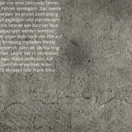
gar nur eine Zeitrunde fahren.
 Fahren unmöglich. Das zweite
rden. Im ersten Zeittraining
jagd gegangen und startete vom
 Die Strecke war kurz vor dem
s aufgezogen werden konnten.
e unser Auto noch von P26 auf
 eindeutig trockenes Wetter
nnte ich dann im Zeittraining
chen. Leider lief es im Rennen
 paar Plätze einbüßen. Auf
s zum Fahrerwechsel leider
55 Minuten fuhr Frank Biela