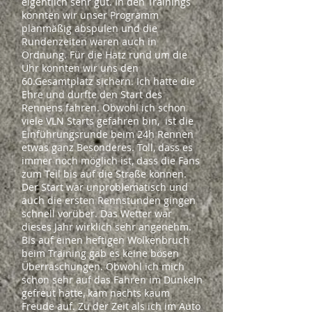
eigentlich sehr gut. In den Trainings
konnten wir unser Programm
planmäßig abspulen und die
Rundenzeiten waren auch in
Ordnung. Für die Hatz rund um die
Uhr konnten wir uns den
60.Gesamtplatz sichern. Ich hatte die
Ehre und durfte den Start des
Rennens fahren. Obwohl ich schon
viele VLN Starts gefahren bin, ist die
Einführungsrunde beim 24h Rennen
etwas ganz Besonderes. Toll, dass es
immer noch möglich ist, dass die Fans
zum Teil bis auf die Straße können.
Der Start war unproblematisch und
auch die ersten Rennstunden gingen
schnell vorüber. Das Wetter war
dieses Jahr wirklich sehr angenehm.
Bis auf einen heftigen Wolkenbruch
beim Training gab es keine bösen
Überraschungen. Obwohl ich mich
schon sehr auf das Fahren im Dunkeln
gefreut hatte, kam nachts kaum
Freude auf. Zu der Zeit als ich im Auto