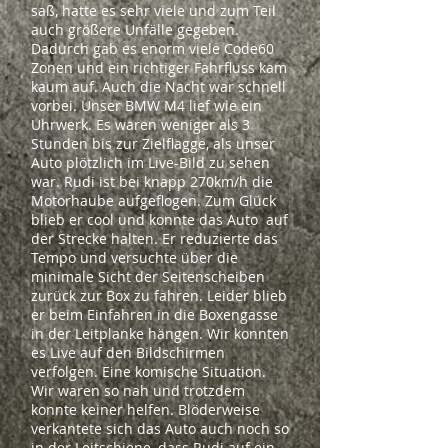
saß, hatte es sehr viele und zum Teil
auch größere Unfälle gegeben.
Dadurch gab es enorm viele Code60
Zonen und ein richtiger Fahrfluss kam
kaum auf. Auch die Nacht war schnell
vorbei. Unser BMW M4 lief wie ein
Uhrwerk. Es waren weniger als 3
Stunden bis zur Zielflagge, als unser
Auto plötzlich im Live-Bild zu sehen
war. Rudi ist bei knapp 270km/h die
Motorhaube aufgeflogen. Zum Glück
blieb er cool und konnte das Auto auf
der Strecke halten. Er reduzierte das
Tempo und versuchte über die
minimale Sicht der Seitenscheiben
zurück zur Box zu fahren. Leider blieb
er beim Einfahren in die Boxengasse
in der Leitplanke hängen. Wir konnten
es Live auf den Bildschirmen
verfolgen. Eine komische Situation.
Wir waren so nah und trotzdem
konnte keiner helfen. Blöderweise
verkantete sich das Auto auch noch so
in der Leitschiene, dass Rudi auf ein