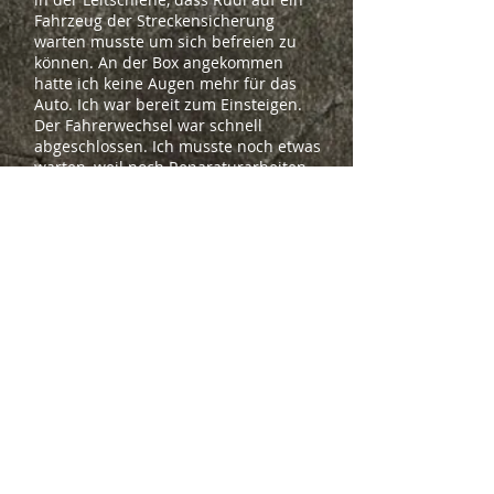
Fahrzeug der Streckensicherung
warten musste um sich befreien zu
können. An der Box angekommen
hatte ich keine Augen mehr für das
Auto. Ich war bereit zum Einsteigen.
Der Fahrerwechsel war schnell
abgeschlossen. Ich musste noch etwas
warten, weil noch Reparaturarbeiten
nötig waren. Vom Teamchef bekam ich
noch mit auf den Weg, dass ich die
Temparaturen des Motors besonders
im Auge behalten soll. Nach einer
Runde steuerte ich die Box an. Als
Folgeschaden hatte sich ein weiteres
Karrosserieteil gelöst und den Reifen
beschädigt. Mit reichlich Tape wurde
alles befestigt. Das Auto ließ sich noch
erstaunlich gut fahren. Ich hatte das
Ausmaß des Schadens sowieso nicht
erkannt und erst im Parc Fermé wurde
mir bewusst, wie lediert unser Renner
aussah. In den sozialen Medien
konnte man sogar von einem BMW