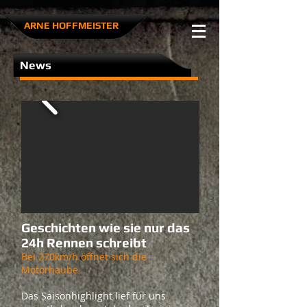
ARNE HOFFMEISTER​
News
Geschichten wie sie nur das
24h Rennen schreibt
Bei 270km/h öffnet sich die
Motorhaube
Das Saisonhighlight lief für uns