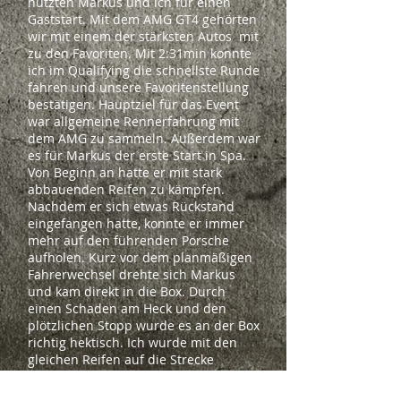
nutzten Markus und ich für einen
Gaststart. Mit dem AMG GT4 gehörten
wir mit einem der stärksten Autos mit
zu den Favoriten. Mit 2:31min konnte
ich im Qualifying die schnellste Runde
fahren und unsere Favoritenstellung
bestätigen. Hauptziel für das Event
war allgemeine Rennerfahrung mit
dem AMG zu sammeln. Außerdem war
es für Markus der erste Start in Spa.
Von Beginn an hatte er mit stark
abbauenden Reifen zu kämpfen.
Nachdem er sich etwas Rückstand
eingefangen hatte, konnte er immer
mehr auf den führenden Porsche
aufholen. Kurz vor dem planmäßigen
Fahrerwechsel drehte sich Markus
und kam direkt in die Box. Durch
einen Schaden am Heck und den
plötzlichen Stopp wurde es an der Box
richtig hektisch. Ich wurde mit den
gleichen Reifen auf die Strecke
geschickt und hatte in meinem Stint
auch mit einem sehr stark