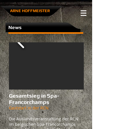
ARNE HOFFMEISTER​
News
Gesamtsieg in Spa-
Francorchamps
Gaststart in der RCN
Die Auslandsveranstaltung der RCN
im belgischen Spa-Francorchamps