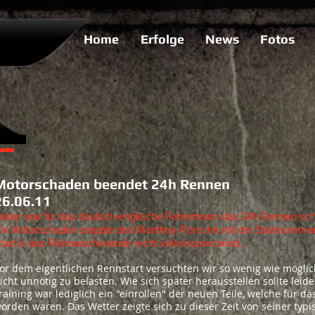
Home
Erfolge
News
Fotos
Motorschaden beendet 24h Rennen
26.06.11
eider war für das deutsch-englische Fahrerteam das 24h Rennen sc
in Motorschaden stoppte den Manthey-Porsche mit der Startnummer 1
tart in das Rennwochenende recht vielversprechend...
or dem eigentlichen Rennstart versuchten wir so wenig wie möglic
icht unnötig zu belasten. Wie sich später herausstellen sollte leide
raining war lediglich ein "einrollen" der neuen Teile, welche für 
orden waren. Das Wetter zeigte sich zu dieser Zeit von seiner typis