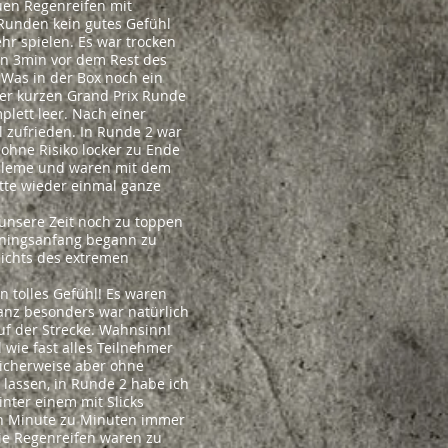
uen Regenreifen mit
Runden kein gutes Gefühl
ehr spielen. Es war trocken
en 3min vor dem Rest des
. Was in der Box noch ein
ner kurzen Grand Prix Runde
mplett leer. Nach einer
l zufrieden. In Runde 2 war
ohne Risiko locker zu Ende
robleme und waren mit dem
tte wieder einmal ganze
unsere Zeit noch zu toppen
iningsanfang begann zu
sichts des extremen
n tolles Gefühl! Es waren
anz besonders war natürlich
f der Strecke. Wahnsinn!
 wie fast alles Teilnehmer
klicherweise aber ohne
lassen, in Runde 2 habe ich
nter einem mit Slicks
von Minute zu Minuten immer
die Regenreifen waren zu