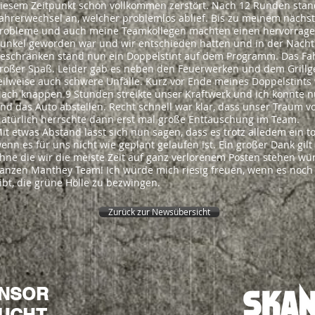
iesem Zeitpunkt schon vollkommen zerstört. Nach 12 Runden stan
ahrerwechsel an, welcher problemlos ablief. Bis zu meinem nächste
robleme und auch meine Teamkollegen machten einen hervorragen
unkel geworden war und wir entschieden hatten und in der Nacht 
eschränken stand nun ein Doppelstint auf dem Programm. Das Fah
roßer Spaß. Leider gab es neben den Feuerwerken und dem Grillg
eilweise auch schwere Unfälle. Kurz vor Ende meines Doppelstints 
ach knappen 9 Stunden streikte unser Kraftwerk und ich konnte nu
nd das Auto abstellen. Recht schnell war klar, dass unser Traum 
atürlich herrschte dann erst mal große Enttäuschung im Team.
it etwas Abstand lässt sich nun sagen, dass es trotz alledem ein 
enn es für uns nicht wie geplant gelaufen ist. Ein großer Dank gilt
hne die wir die meiste Zeit auf ganz verlorenem Posten stehen wü
anzen Manthey Team! Ich würde mich riesig freuen, wenn es noch
ibt, die grüne Hölle zu bezwingen.
Zurück zur Newsübersicht
NSOR