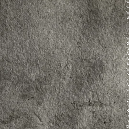
w
w
w
u
F
a
a
w
d
f
A
A
A
w
r
S
A
w
a
D
m
B
m
b
t