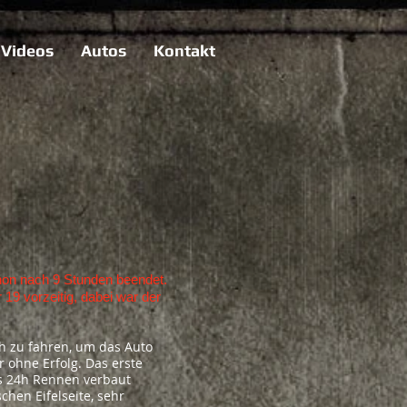
Videos
Autos
Kontakt
hon nach 9 Stunden beendet.
9 vorzeitig, dabei war der
h zu fahren, um das Auto
r ohne Erfolg. Das erste
das 24h Rennen verbaut
chen Eifelseite, sehr