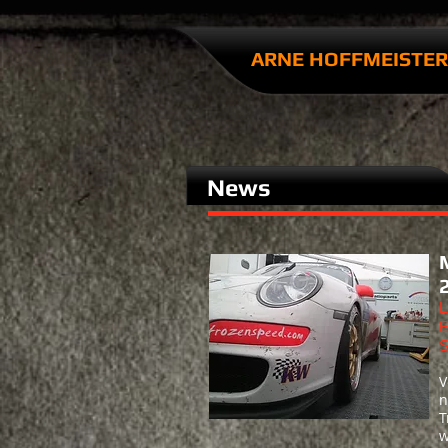
ARNE HOFFMEISTER​
News
L
E
S
V
n
T
w