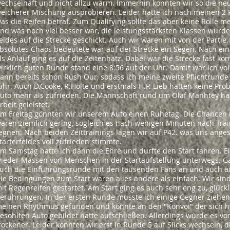
echselhaft und nicht allzu warm. Immerhin konnten wir so die ne
eicherer Mischung ausprobieren. Leider hatte ich nach meinen 2 
as die Reifen betraf. Zum Qualifying sollte das aber keine Rolle m
nd was noch viel besser war, die leistungsstärksten Klassen wurd
eldes auf die Strecke geschickt. Auch wir waren mit von der Partie
bsolutes Chaos bedeutete war auf der Strecke ein Segen. Nach ei
ls Anlauf ging es auf die Zeitenhatz. Dabei war die Strecke fast ko
irklich guten Runde stand eine 8:56 auf der Uhr. Damit war ich vol
ann bereits schon Rush Our, sodass ich meine zweite Pflichtrunde 
uhr. Auch D.Cooke, R.Holte und erstmals H.P. Lieb hatten keine P
uto mehr als zufrieden. Die Mannschaft rund um Olaf Manhtey ha
rbeit geleistet.
m Freitag gönnten wir unserem Auto einen Ruhetag. Die Chancen 
aren ziemlich gering, sogleich es nach wenigen Minuten nach Tra
egnen. Nach beiden Zeittrainings lagen wir auf P42. was uns ange
tarterfeldes voll zufrieden stimmte.
m Samstag hatte ich dann die Ehre und durfte den Start fahren. Ei
ieder Massen von Menschen in der Startaufstellung unterwegs. G
uch die Einführungsrunde mit den tausenden Fans an und auch au
ie Bedingungen zum Start waren alles andere als einfach. Wir sind
it Regenreifen gestartet. Am Start ging es auch sehr eng zu, glüc
erührungen. In der ersten Runde musste ich einige Gegner ziehen 
einen Rhythmus gefunden und konnte an den "Konvoi" der sich hi
esohlten Auto gebildet hatte aufschließen. Allerdings wurde es 
rockener. Leider konnten wir erst in Runde 5 auf Slicks wechseln, 