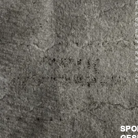
d
F
P
d
b
g
t
N
u
N
M
w
o
g
g
SPO