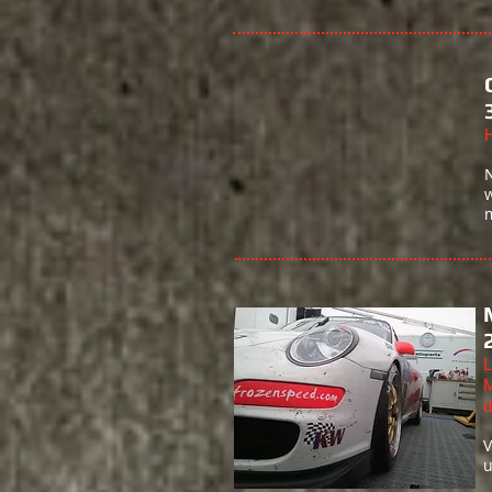
H
L
M
d
V
u