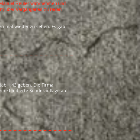
n Manuel Reuter wahrnehmen und
, um über Vergangenes zu reden
en mal wieder zu sehen. Es gab
ab 1:43 geben. Die Firma
ne limitierte Sonderauflage auf