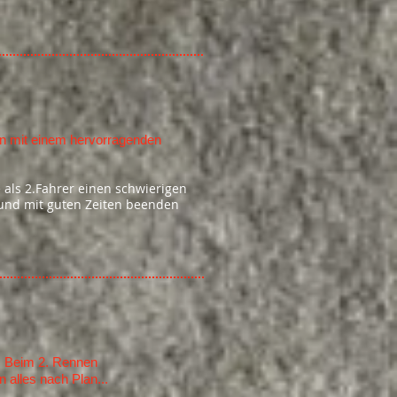
n mit einem hervorragenden
als 2.Fahrer einen schwierigen
und mit guten Zeiten beenden
.
Beim 2. Rennen
alles nach Plan...