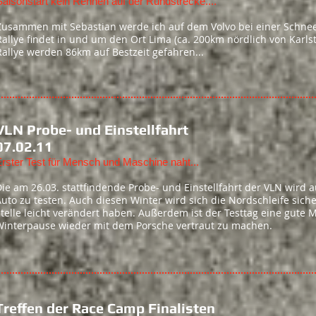
Saisonstart kein Rennen auf der Rundstrecke....
Zusammen mit Sebastian werde ich auf dem Volvo bei einer Schneer
Rallye findet in und um den Ort Lima (ca. 200km nördlich von Karls
Rallye werden 86km auf Bestzeit gefahren...
VLN Probe- und Einstellfahrt
07.02.11
rster Test für Mensch und Maschine naht...
ie am 26.03. stattfindende Probe- und Einstellfahrt der VLN wird
uto zu testen. Auch diesen Winter wird sich die Nordschleife sich
telle leicht verändert haben. Außerdem ist der Testtag eine gute 
Winterpause wieder mit dem Porsche vertraut zu machen.
Treffen der Race Camp Finalisten