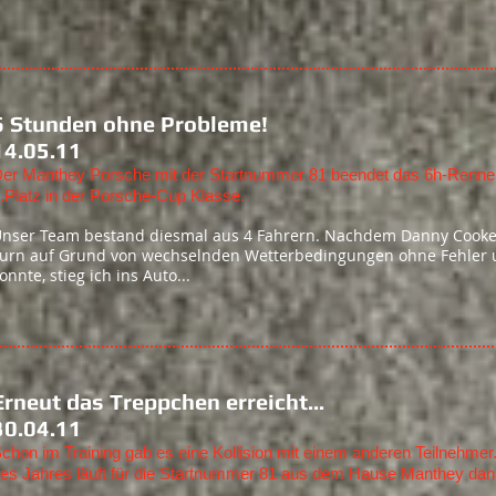
6 Stunden ohne Probleme!
14.05.11
er Manthey Porsche mit der Startnummer 81 beendet das 6h-Renne
.Platz in der Porsche-Cup Klasse.
nser Team bestand diesmal aus 4 Fahrern. Nachdem Danny Cooke 
urn auf Grund von wechselnden Wetterbedingungen ohne Fehler 
onnte, stieg ich ins Auto...
Erneut das Treppchen erreicht...
30.04.11
chon im Training gab es eine Kollision mit einem anderen Teilnehmer
es Jahres läuft für die Startnummer 81 aus dem Hause Manthey dann 