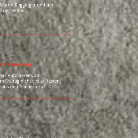
Martin Ragginger und mir.
 der Reihe...
um Klassensieg!
das Auto bereits am
Freitag nicht viel zu testen.
t aus den Gliedern zu