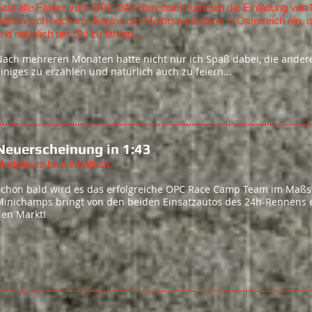
Fast alle Fahrer vom OPC 24h-Rennteam konnten die Einladung vo
anden sich noch vor Beginn der Motorsportsaison in Österreich ein
nd natürlich um Ski zu fahren...
Nach mehreren Monaten hatte nicht nur ich Spaß dabei, die ander
iniges zu erzählen und natürlich auch zu feiern...
Neuerscheinung in 1:43
odellauto bald erhältlich...
Schon bald wird es das erfolgreiche OPC Race Camp Team im Maßst
Minichamps bringt von den beiden Einsatzautos des 24h-Rennens ei
den Markt!