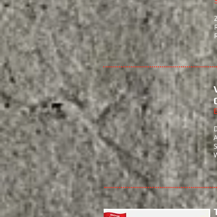
E
D
A
S