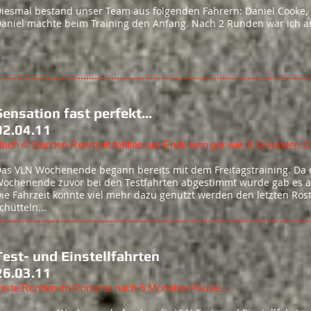
iesmal bestand unser Team aus folgenden Fahrern: Daniel Cooke, 
aniel machte beim Training den Anfang. Nach 2 Runden war ich an
Sensation fast perfekt...
02.04.11
ach 4 Stunden Rennzeit fehlten am Ende weniger wie 3 Sekunden z
as VLN Wochenende begann bereits mit dem Freitagstraining. Da 
ochenende zuvor bei den Testfahrten abgestimmt wurde gab es am 
ie Fahrzeit konnte viel mehr dazu genutzt werden den letzten Ros
chütteln...
Test- und Einstellfahrten
26.03.11
rste Runden im Porsche nach 5 Monaten Pause...