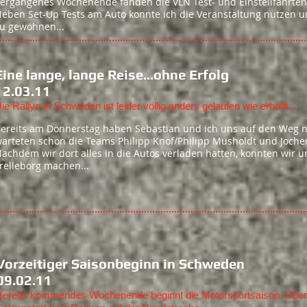
ergangenes Wochenende fanden die VLN Test- und Einstellfahrten
eben Set-Up Tests am Auto konnte ich die Veranstaltung nutzen 
u gewöhnen...
Eine lange, lange Reise...ohne Erfolg
12.03.11
Die Rallye in Schweden ist leider völlig anders gelaufen wie erhofft...
ereits am Donnerstag haben Sebastian und ich uns auf den Weg n
arteten schon die Teams Philipp Knof/Philipp Musholdt und Jochen
achdem wir dort alles in die Autos verladen hatten, konnten wir 
relleborg machen...
Vorzeitiger Saisonbeginn in Schweden
09.02.11
Bereits kommendes Wochenende beginnt die Motorsportsaison. Überr