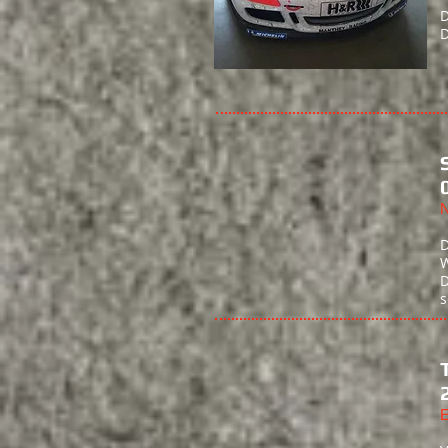
D
D
N
D
W
D
s
E