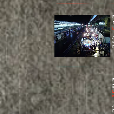
D
A
D
P