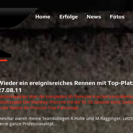
Home
Erfolge
News
Fotos
Wieder ein ereignisreiches Rennen mit Top-Plat
27.08.11
etterkapriolen über die kompletten 6h Rennzeit machen kontrollierte
lücksspiel! Der Manthey-Porsche mit der Nr. 81 beweist seine Seeta
n der Klasse für Porsche-Cup Fahrzeuge.
iesmal waren meine Teamkollegen R.Holte und M.Ragginger. Letzte
eine ganze Professionalität...