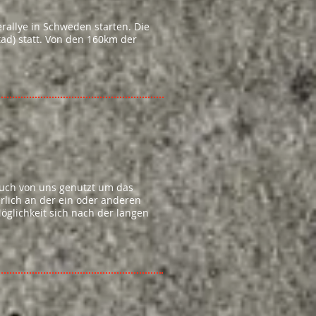
allye in Schweden starten. Die
tad) statt. Von den 160km der
 auch von uns genutzt um das
erlich an der ein oder anderen
Möglichkeit sich nach der langen