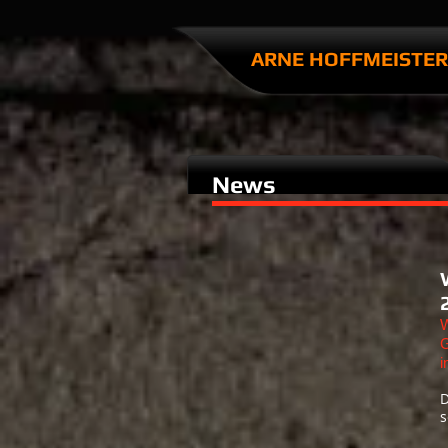
ARNE HOFFMEISTER​
News
W
G
i
D
s