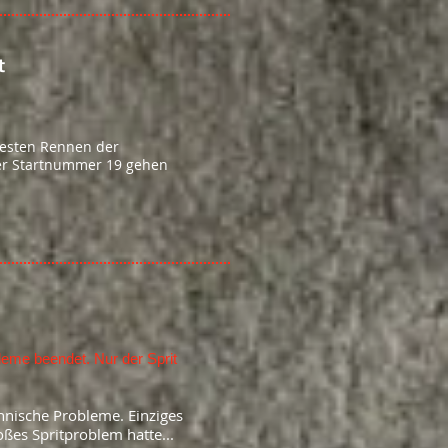
t
testen Rennen der
er Startnummer 19 gehen
me beendet. Nur der Sprit
hnische Probleme. Einziges
oßes Spritproblem hatte...