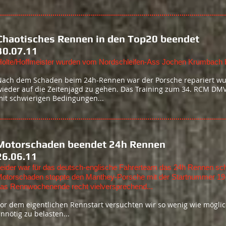
Chaotisches Rennen in den Top
30.07.11
olte/Hoffmeister wurden vom Nordschleifen-Ass Jochen Krumbach be
Nach dem Schaden beim 24h-Rennen war der Porsche repariert wu
wieder auf die Zeitenjagd zu gehen. Das Training zum 34. RCM D
mit schwierigen Bedingungen...
Motorschaden beendet 24h Rennen
26.06.11
eider war für das deutsch-englische Fahrerteam das 24h Rennen sc
otorschaden stoppte den Manthey-Porsche mit der Startnummer 19 vor
as Rennwochenende recht vielversprechend...
or dem eigentlichen Rennstart versuchten wir so wenig wie möglic
nnötig zu belasten...