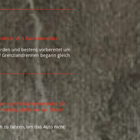
20 beendet
im 6. VLN Lauf unterstützt.
rden und bestens vorbereitet um
MV Grenzlandrennen begann gleich
hon nach 9 Stunden beendet. Ein
zeitig, dabei war der Start in
h zu fahren, um das Auto nicht