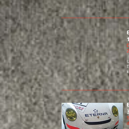
D
2
U
T
k
S
d