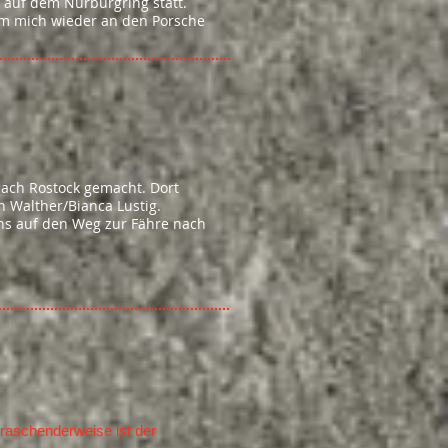
 auf dem Nürburgring statt.
um mich wieder an den Porsche
ach Rostock gemacht. Dort
 Walther/Bianca Lustig.
uns auf den Weg zur Fähre nach
aschenderweise ist der