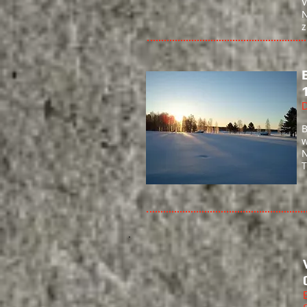
V
N
z
​
B
w
N
T