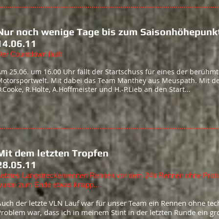
Nur noch wenige Tage bis zum Saisonhöhepunk
14.06.11
er Countdown läuft
m 25.06. um 16.00 Uhr fällt der Startschuss für eines der berühm
Motorsportwelt. Mit dabei das Team Manthey aus Meuspath. Mit d
.Cooke, R.Holte, A.Hoffmeister und H.-P.Lieb an den Start...
Mit dem letzten Tropfen
28.05.11
Letztes Langstreckenrennen Rennen vor dem 24h Rennen ohne Proble
wurde
zum Ende etwas knapp...
A
uch der letzte VLN Lauf war für unser Team ein Rennen ohne tec
roblem war, dass ich in meinem Stint in der letzten Runde ein gr