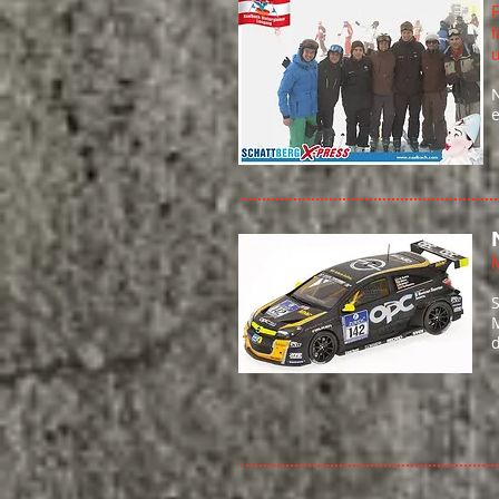
f
u
e
M