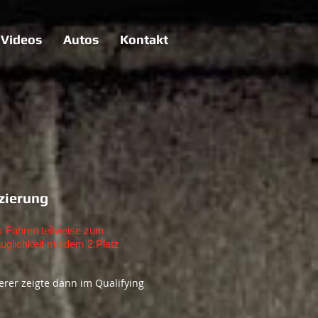
Videos
Autos
Kontakt
zierung
s Fahren teilweise zum
uglichkeit mit dem 2.Platz
rer zeigte dann im Qualifying