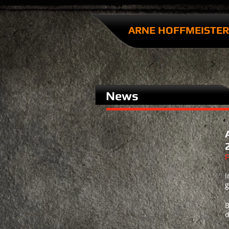
ARNE HOFFMEISTER​
News
P
I
g
B
d