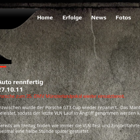
Home
Erfolge
News
Fotos
Auto rennfertig
27.10.11
orsche zum 35. DMV Münsterlandpokal wieder einsatzbereit.​
nzwischen wurde der Porsche GT3 Cup wieder repariert.
Das Mant
eleistet, sodass der letzte VLN Lauf
in Angriff genommen werden k
ereits am Freitag finden wie immer die VLN Test und Einstellfahrt
iesmal eine
halbe Stunde später gestartet.