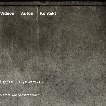
Videos
Autos
Kontakt
hey Team hat ganze Arbeit
ann.
en statt. Am Samstag wird