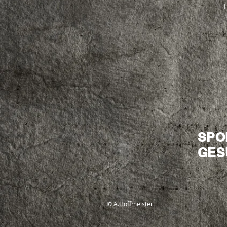
T
SPO
GES
© A.
Hoffmeister